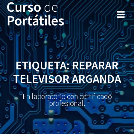
Curso
de
Portátiles
ETIQUETA: REPARAR
TELEVISOR ARGANDA
En laboratorio con certificado
profesional.