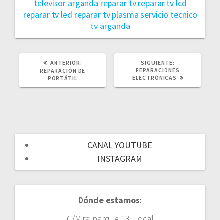
d
televisor arganda
reparar tv
reparar tv lcd
reparar tv led
reparar tv plasma
servicio tecnico
a
tv arganda
s
ANTERIOR:
P
SIGUIENTE:
S
O
REPARACIONES
I
REPARACIÓN DE
S
ELECTRÓNICAS
G
PORTÁTIL
T
U
A
I
N
E
T
N
E
T
R
E
I
P
O
O
CANAL YOUTUBE
R
S
:
T
INSTAGRAM
:
Dónde estamos:
C/Miralparque 13, Local