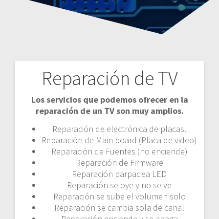
Reparación de TV
N
Los servicios que podemos ofrecer en la
a
reparación de un TV son muy amplios.
v
Reparación de electrónica de placas.
Reparación de Main board (Placa de video)
e
Reparación de Fuentes (no enciende)
Reparación de Firmware
g
Reparación parpadea LED
a
Reparación se oye y no se ve
Reparación se sube el volumen solo
c
Reparación se cambia sola de canal
Reparación enciende y se apaga