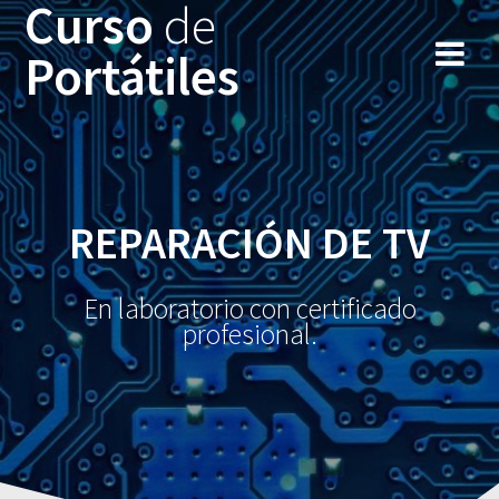
Curso
de
Portátiles
REPARACIÓN DE TV
En laboratorio con certificado
profesional.