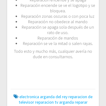
i
Reparación enciende se ve el logotipo y se
bloquea.
ó
Reparación zonas oscuras o con poca luz
Reparación no obedece al mando
n
Reparación se apaga sola después de un
rato de uso.
d
Reparación de mandos
Reparación se ve la mitad o salen rayas.
e
Todo esto y mucho más, cualquier avería no
e
dude en consultarnos.
n
t
r
a
electronica arganda del rey
reparacion de
televisor
reparacion tv arganda
reparar