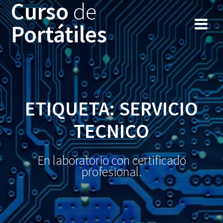
Curso
de
Portátiles
ETIQUETA: SERVICIO
TECNICO
En laboratorio con certificado
profesional.