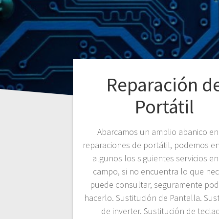
Reparación d
Portátil
Abarcamos un amplio abanico en
reparaciones de portátil, podemos e
algunos los siguientes servicios en
campo, si no encuentra lo que nec
puede consultar, seguramente po
hacerlo. Sustitución de Pantalla. Sus
de inverter. Sustitución de tecla