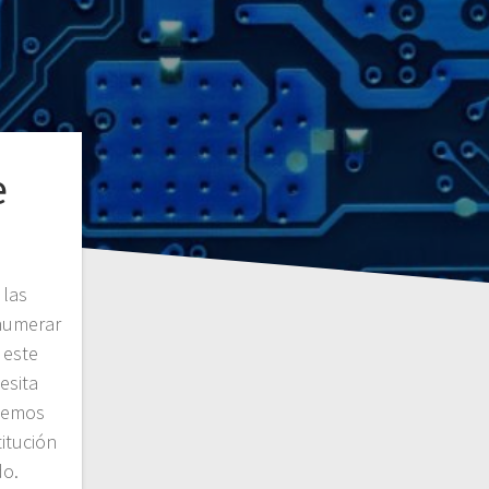
e
 las
numerar
 este
esita
demos
titución
do.