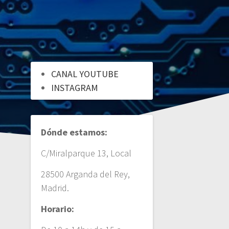
CANAL YOUTUBE
INSTAGRAM
Dónde estamos:
C/Miralparque 13, Local
28500 Arganda del Rey,
Madrid.
Horario: