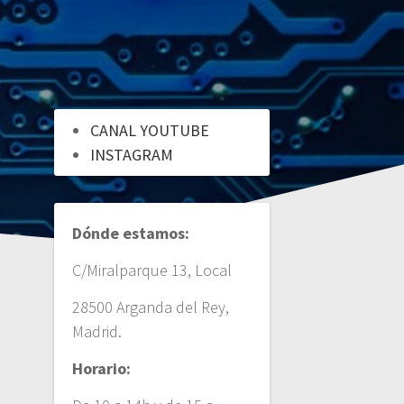
CANAL YOUTUBE
INSTAGRAM
Dónde estamos:
C/Miralparque 13, Local
28500 Arganda del Rey,
Madrid.
Horario: